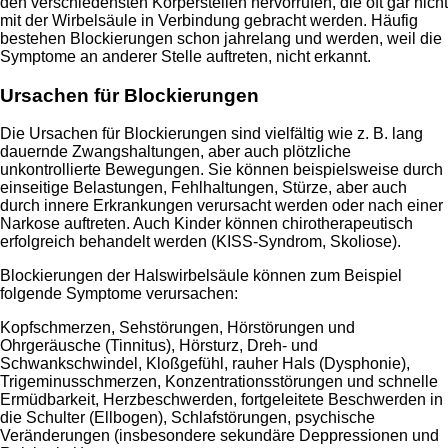
den verschiedensten Körperstellen hervorrufen, die oft gar nicht
mit der Wirbelsäule in Verbindung gebracht werden. Häufig
bestehen Blockierungen schon jahrelang und werden, weil die
Symptome an anderer Stelle auftreten, nicht erkannt.
Ursachen für Blockierungen
Die Ursachen für Blockierungen sind vielfältig wie z. B. lang
dauernde Zwangshaltungen, aber auch plötzliche
unkontrollierte Bewegungen. Sie können beispielsweise durch
einseitige Belastungen, Fehlhaltungen, Stürze, aber auch
durch innere Erkrankungen verursacht werden oder nach einer
Narkose auftreten. Auch Kinder können chirotherapeutisch
erfolgreich behandelt werden (KISS-Syndrom, Skoliose).
Blockierungen der Halswirbelsäule können zum Beispiel
folgende Symptome verursachen:
Kopfschmerzen, Sehstörungen, Hörstörungen und
Ohrgeräusche (Tinnitus), Hörsturz, Dreh- und
Schwankschwindel, Kloßgefühl, rauher Hals (Dysphonie),
Trigeminusschmerzen, Konzentrationsstörungen und schnelle
Ermüdbarkeit, Herzbeschwerden, fortgeleitete Beschwerden in
die Schulter (Ellbogen), Schlafstörungen, psychische
Veränderungen (insbesondere sekundäre Deppressionen und