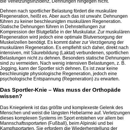
die Verletzungsinzidenz, Dehnungen hingegen nicht.
Dehnen nach sportlicher Belastung fördert die muskuläre
Regeneration, heißt es. Aber auch das ist unwahr. Dehnungen
führen zu keiner beschleunigten muskulären Regeneration.
Statische Dehnungen führen in Dehnstellungen zur
Kompression der Blutgefäße in der Muskulatur. Zur muskulären
Regeneration wird jedoch eine optimale Blutversorgung der
Muskelzellen benötigt. Es kommt daher zur Verzögerung der
muskulären Regeneration. Es empfiehlt sich daher, direkt nach
intensiven, mit Säurebildung (Laktat) verbundenen, sportlichen
Belastungen nicht zu dehnen. Besonders statische Dehnungen
sind zu vermeiden. Nach wenig intensiven Belastungen, z. B.
Jogging, kann der Sportler sich dehnen. Es ist zwar keine
beschleunigte physiologische Regeneration, jedoch eine
psychologische Entspannung (Regeneration) zu erwarten.
Das Sportler-Knie – Was muss der Orthopäde
wissen?
Das Kniegelenk ist das größte und komplexeste Gelenk des
Menschen und weist die längsten Hebelarme auf. Verletzungen
dieses komplexen Systems im Sport entstehen vor allem bei
Mannschaftssportarten (Fußball), beim Alpinski und bei
Kampfsportarten. Sie erfordern die Wiederherstellung der