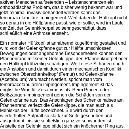
aktiven Menschen auftretenden – Leistenschmerzen ein
orthopädisches Problem, das bisher wenig bekannt war und
jetzt minimal-invasiv behandelt werden kann: das
femoroacetabuläre Impingement. Weil dabei der Hüftkopf nicht
so genau in die Hüftpfanne passt, wie er sollte, wird im Laufe
der Zeit der Gelenkknorpel so sehr geschädigt, dass
schließlich eine Arthrose entsteht.
Ein normaler Hüftkopf ist annähernd kugelförmig gestaltet und
wird von der Gelenkpfanne gut zur Hälfte umschlossen.
Bewegungen oder angeborene Besonderheiten können den
Pfannenrand mit seiner Gelenklippe, den Pfannenknorpel oder
den Hüftkopf frühzeitig schädigen. Weil diese Schäden durch
ein Anstoßen und damit durch einen mechanischen Konflikt
zwischen Oberschenkelkopf (Femur) und Gelenkpfanne
(Acetabulum) verursacht werden, spricht man vom
femoroacetabulärem Impingement. Impingement ist das
englische Wort für Zusammenstoß. Beim Pincer- oder
Beißzangen-Impingement gehen die Schäden von der
Gelenkpfanne aus. Das Anschlagen des Schenkelhalses am
Pfannenrand verletzt die Gelenklippe, die man auch als
Meniskus der Hüfte bezeichnet. Sie wird durch den
wiederholten Aufprall so stark zur Seite geschoben und
ausgedünnt, bis sie schließlich ganz verschwunden ist.
Anstelle der Gelenklippe bildet sich ein knöcherner Ring aus,