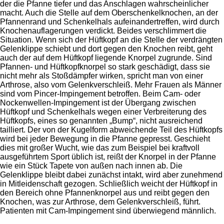
der die Pfanne tiefer und das Anschlagen wahrscheinlicher
macht. Auch die Stelle auf dem Oberschenkelknochen, an der
Pfannenrand und Schenkelhals aufeinandertreffen, wird durch
Knochenauflagerungen verdickt. Beides verschlimmert die
Situation. Wenn sich der Hüftkopf an die Stelle der verdrängten
Gelenklippe schiebt und dort gegen den Knochen reibt, geht
auch der auf dem Hüftkopf liegende Knorpel zugrunde. Sind
Pfannen- und Hüftkopfknorpel so stark geschädigt, dass sie
nicht mehr als Stoßdämpfer wirken, spricht man von einer
Arthrose, also vom Gelenkverschleiß. Mehr Frauen als Männer
sind vom Pincer-Impingement betroffen. Beim Cam- oder
Nockenwellen-Impingement ist der Übergang zwischen
Hüftkopf und Schenkelhals wegen einer Verbreiterung des
Hüftkopfs, eines so genannten „Bump“, nicht ausreichend
tailliert. Der von der Kugelform abweichende Teil des Hüftkopfs
wird bei jeder Bewegung in die Pfanne gepresst. Geschieht
dies mit großer Wucht, wie das zum Beispiel bei kraftvoll
ausgeführtem Sport üblich ist, reißt der Knorpel in der Pfanne
wie ein Stück Tapete von außen nach innen ab. Die
Gelenklippe bleibt dabei zunächst intakt, wird aber zunehmend
in Mitleidenschaft gezogen. Schließlich weicht der Hüftkopf in
den Bereich ohne Pfannenknorpel aus und reibt gegen den
Knochen, was zur Arthrose, dem Gelenkverschleiß, führt.
Patienten mit Cam-Impingement sind überwiegend männlich.