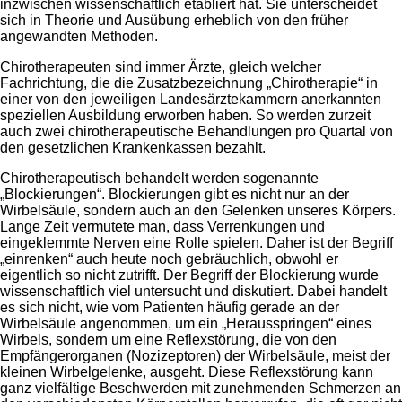
inzwischen wissenschaftlich etabliert hat. Sie unterscheidet
sich in Theorie und Ausübung erheblich von den früher
angewandten Methoden.
Chirotherapeuten sind immer Ärzte, gleich welcher
Fachrichtung, die die Zusatzbezeichnung „Chirotherapie“ in
einer von den jeweiligen Landesärztekammern anerkannten
speziellen Ausbildung erworben haben. So werden zurzeit
auch zwei chirotherapeutische Behandlungen pro Quartal von
den gesetzlichen Krankenkassen bezahlt.
Chirotherapeutisch behandelt werden sogenannte
„Blockierungen“. Blockierungen gibt es nicht nur an der
Wirbelsäule, sondern auch an den Gelenken unseres Körpers.
Lange Zeit vermutete man, dass Verrenkungen und
eingeklemmte Nerven eine Rolle spielen. Daher ist der Begriff
„einrenken“ auch heute noch gebräuchlich, obwohl er
eigentlich so nicht zutrifft. Der Begriff der Blockierung wurde
wissenschaftlich viel untersucht und diskutiert. Dabei handelt
es sich nicht, wie vom Patienten häufig gerade an der
Wirbelsäule angenommen, um ein „Herausspringen“ eines
Wirbels, sondern um eine Reflexstörung, die von den
Empfängerorganen (Nozizeptoren) der Wirbelsäule, meist der
kleinen Wirbelgelenke, ausgeht. Diese Reflexstörung kann
ganz vielfältige Beschwerden mit zunehmenden Schmerzen an