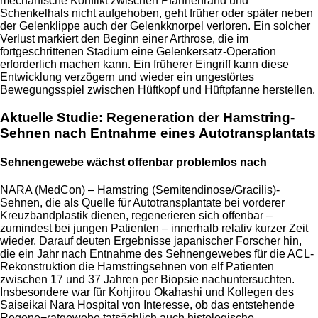
mechanische Konflikt zwischen Pfannenrand und
Schenkelhals nicht aufgehoben, geht früher oder später neben
der Gelenklippe auch der Gelenkknorpel verloren. Ein solcher
Verlust markiert den Beginn einer Arthrose, die im
fortgeschrittenen Stadium eine Gelenkersatz-Operation
erforderlich machen kann. Ein früherer Eingriff kann diese
Entwicklung verzögern und wieder ein ungestörtes
Bewegungsspiel zwischen Hüftkopf und Hüftpfanne herstellen.
Aktuelle Studie: Regeneration der Hamstring-
Sehnen nach Entnahme eines Autotransplantats
Sehnengewebe wächst offenbar problemlos nach
NARA (MedCon) – Hamstring (Semitendinose/Gracilis)-
Sehnen, die als Quelle für Autotransplantate bei vorderer
Kreuzbandplastik dienen, regenerieren sich offenbar –
zumindest bei jungen Patienten – innerhalb relativ kurzer Zeit
wieder. Darauf deuten Ergebnisse japanischer Forscher hin,
die ein Jahr nach Entnahme des Sehnengewebes für die ACL-
Rekonstruktion die Hamstringsehnen von elf Patienten
zwischen 17 und 37 Jahren per Biopsie nachuntersuchten.
Insbesondere war für Kohjirou Okahashi und Kollegen des
Saiseikai Nara Hospital von Interesse, ob das entstehende
Regene¬ratgewebe tatsächlich auch histologische