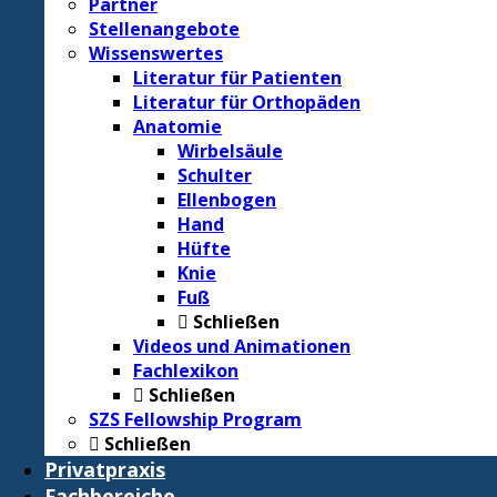
Partner
Stellenangebote
Wissenswertes
Literatur für Patienten
Literatur für Orthopäden
Anatomie
Wirbelsäule
Schulter
Ellenbogen
Hand
Hüfte
Knie
Fuß
Schließen
Videos und Animationen
Fachlexikon
Schließen
SZS Fellowship Program
Schließen
Privatpraxis
Fachbereiche