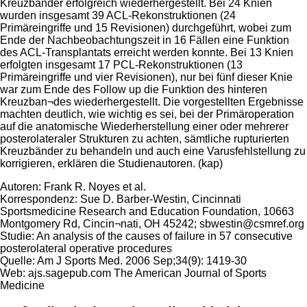
Kreuzbänder erfolgreich wiederhergestellt. Bei 24 Knien
wurden insgesamt 39 ACL-Rekonstruktionen (24
Primäreingriffe und 15 Revisionen) durchgeführt, wobei zum
Ende der Nachbeobachtungszeit in 16 Fällen eine Funktion
des ACL-Transplantats erreicht werden konnte. Bei 13 Knien
erfolgten insgesamt 17 PCL-Rekonstruktionen (13
Primäreingriffe und vier Revisionen), nur bei fünf dieser Knie
war zum Ende des Follow up die Funktion des hinteren
Kreuzban¬des wiederhergestellt. Die vorgestellten Ergebnisse
machten deutlich, wie wichtig es sei, bei der Primäroperation
auf die anatomische Wiederherstellung einer oder mehrerer
posterolateraler Strukturen zu achten, sämtliche rupturierten
Kreuzbänder zu behandeln und auch eine Varusfehlstellung zu
korrigieren, erklären die Studienautoren. (kap)
Autoren: Frank R. Noyes et al.
Korrespondenz: Sue D. Barber-Westin, Cincinnati
Sportsmedicine Research and Education Foundation, 10663
Montgomery Rd, Cincin¬nati, OH 45242; sbwestin@csmref.org
Studie: An analysis of the causes of failure in 57 consecutive
posterolateral operative procedures
Quelle: Am J Sports Med. 2006 Sep;34(9): 1419-30
Web: ajs.sagepub.com The American Journal of Sports
Medicine