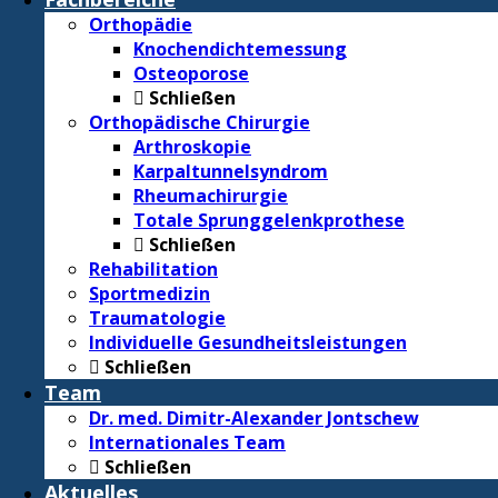
Orthopädie
Knochendichtemessung
Osteoporose
Schließen
Orthopädische Chirurgie
Arthroskopie
Karpaltunnelsyndrom
Rheumachirurgie
Totale Sprunggelenkprothese
Schließen
Rehabilitation
Sportmedizin
Traumatologie
Individuelle Gesundheitsleistungen
Schließen
Team
Dr. med. Dimitr-Alexander Jontschew
Internationales Team
Schließen
Aktuelles