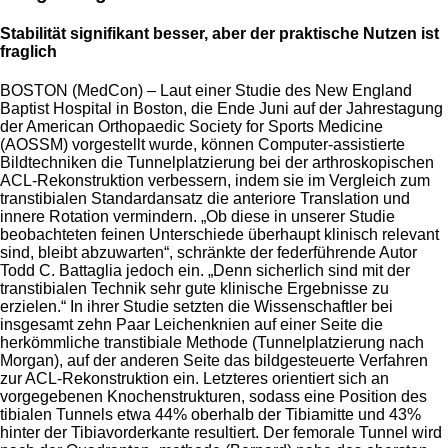
Stabilität signifikant besser, aber der praktische Nutzen ist
fraglich
BOSTON (MedCon) – Laut einer Studie des New England
Baptist Hospital in Boston, die Ende Juni auf der Jahrestagung
der American Orthopaedic Society for Sports Medicine
(AOSSM) vorgestellt wurde, können Computer-assistierte
Bildtechniken die Tunnelplatzierung bei der arthroskopischen
ACL-Rekonstruktion verbessern, indem sie im Vergleich zum
transtibialen Standardansatz die anteriore Translation und
innere Rotation vermindern. „Ob diese in unserer Studie
beobachteten feinen Unterschiede überhaupt klinisch relevant
sind, bleibt abzuwarten“, schränkte der federführende Autor
Todd C. Battaglia jedoch ein. „Denn sicherlich sind mit der
transtibialen Technik sehr gute klinische Ergebnisse zu
erzielen.“ In ihrer Studie setzten die Wissenschaftler bei
insgesamt zehn Paar Leichenknien auf einer Seite die
herkömmliche transtibiale Methode (Tunnelplatzierung nach
Morgan), auf der anderen Seite das bildgesteuerte Verfahren
zur ACL-Rekonstruktion ein. Letzteres orientiert sich an
vorgegebenen Knochenstrukturen, sodass eine Position des
tibialen Tunnels etwa 44% oberhalb der Tibiamitte und 43%
hinter der Tibiavorderkante resultiert. Der femorale Tunnel wird