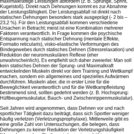
maximalkräftige Leistungen abfordern (z. B. Sprünge, Sprint,
Kugelstoß). Direkt nach Dehnungen kommt es zur Abnahme
der Leistungsfähigkeit. Der Leistungsabfall ist direkt nach
statischen Dehnungen besonders stark ausgeprägt (- 2 bis –
23,2 %). Für den Leistungsabfall kommen verschiedene
Ursachen in Betracht; meist ist eine Kombination mehrerer
Faktoren verantwortlich. In Frage kommen die psychische
Entspannung nach statischer Dehnung (mentale Effekte,
Formatio reticularis), visko-elastische Verformungen des
Bindegewebes durch statisches Dehnen (Stressrelaxation) und
Reduktion der neuromuskulären Reflexe (eher
unwahrscheinlich). Es empfiehlt sich daher zweierlei: Man soll
kein statisches Dehnen der Sprung- und Maximalkraft
entwickelnden Muskeln direkt vor dem Training und Wettkampf
machen, sondern ein allgemeines und spezielles Aufwärmen
durchführen. Muskeln aber, die in erster Linie für die
Beweglichkeit verantwortlich und für die Wettkampfleistung
bestimmend sind, sollten gedehnt werden (z. B. Hochsprung:
Hüftbeugemuskulatur, Bauch- und Zwischenrippenmuskulatur).
Seit Jahren wird angenommen, dass Dehnen vor und nach
sportlicher Tätigkeit dazu beiträgt, dass sich Sportler weniger
häufig verletzen (Verletzungsprophylaxe). Mittlerweile gibt es
eine große Zahl von Untersuchungen, die belegen, dass
Dehnungen zu keiner Reduktion der Verletzungshäufigkeit