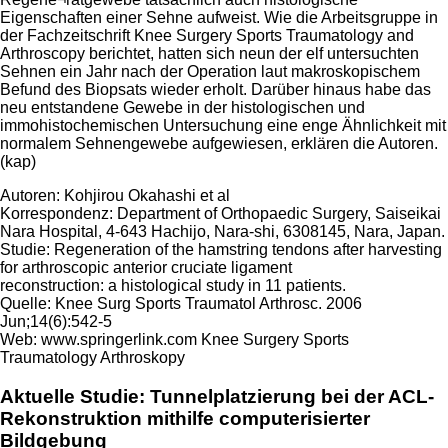
Eigenschaften einer Sehne aufweist. Wie die Arbeitsgruppe in
der Fachzeitschrift Knee Surgery Sports Traumatology and
Arthroscopy berichtet, hatten sich neun der elf untersuchten
Sehnen ein Jahr nach der Operation laut makroskopischem
Befund des Biopsats wieder erholt. Darüber hinaus habe das
neu entstandene Gewebe in der histologischen und
immohistochemischen Untersuchung eine enge Ähnlichkeit mit
normalem Sehnengewebe aufgewiesen, erklären die Autoren.
(kap)
Autoren: Kohjirou Okahashi et al
Korrespondenz: Department of Orthopaedic Surgery, Saiseikai
Nara Hospital, 4-643 Hachijo, Nara-shi, 6308145, Nara, Japan.
Studie: Regeneration of the hamstring tendons after harvesting
for arthroscopic anterior cruciate ligament
reconstruction: a histological study in 11 patients.
Quelle: Knee Surg Sports Traumatol Arthrosc. 2006
Jun;14(6):542-5
Web: www.springerlink.com Knee Surgery Sports
Traumatology Arthroskopy
Aktuelle Studie: Tunnelplatzierung bei der ACL-
Rekonstruktion mithilfe computerisierter
Bildgebung