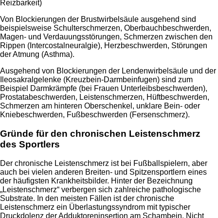
Reizbarkeit)
Von Blockierungen der Brustwirbelsäule ausgehend sind
beispielsweise Schulterschmerzen, Oberbauchbeschwerden,
Magen- und Verdauungsstörungen, Schmerzen zwischen den
Rippen (Intercostalneuralgie), Herzbeschwerden, Störungen
der Atmung (Asthma).
Ausgehend von Blockierungen der Lendenwirbelsäule und der
Ileosakralgelenke (Kreuzbein-Darmbeinfugen) sind zum
Beispiel Darmkrämpfe (bei Frauen Unterleibsbeschwerden),
Prostatabeschwerden, Leistenschmerzen, Hüftbeschwerden,
Schmerzen am hinteren Oberschenkel, unklare Bein- oder
Kniebeschwerden, Fußbeschwerden (Fersenschmerz).
Gründe für den chronischen Leistenschmerz
des Sportlers
Der chronische Leistenschmerz ist bei Fußballspielern, aber
auch bei vielen anderen Breiten- und Spitzensportlern eines
der häufigsten Krankheitsbilder. Hinter der Bezeichnung
„Leistenschmerz“ verbergen sich zahlreiche pathologische
Substrate. In den meisten Fällen ist der chronische
Leistenschmerz ein Überlastungssyndrom mit typischer
Druckdolenz der Adduktoreninsertion am Schambein. Nicht