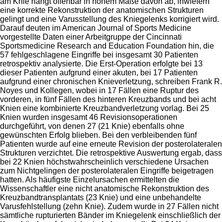
am Knie hängt offenbar in hohem Maße davon ab, inwiefern
eine korrekte Rekonstruktion der anatomischen Strukturen
gelingt und eine Varusstellung des Kniegelenks korrigiert wird.
Darauf deuten im American Journal of Sports Medicine
vorgestellte Daten einer Arbeitgruppe der Cincinnati
Sportsmedicine Research and Education Foundation hin, die
57 fehlgeschlagene Eingriffe bei insgesamt 30 Patienten
retrospektiv analysierte. Die Erst-Operation erfolgte bei 13
dieser Patienten aufgrund einer akuten, bei 17 Patienten
aufgrund einer chronischen Knieverletzung, schreiben Frank R.
Noyes und Kollegen, wobei in 17 Fällen eine Ruptur des
vorderen, in fünf Fällen des hinteren Kreuzbands und bei acht
Knien eine kombinierte Kreuzbandverletzung vorlag. Bei 25
Knien wurden insgesamt 46 Revisionsoperationen
durchgeführt, von denen 27 (21 Knie) ebenfalls ohne
gewünschten Erfolg blieben. Bei den verbleibenden fünf
Patienten wurde auf eine erneute Revision der posterolateralen
Strukturen verzichtet. Die retrospektive Auswertung ergab, dass
bei 22 Knien höchstwahrscheinlich verschiedene Ursachen
zum Nichtgelingen der posterolateralen Eingriffe beigetragen
hatten. Als häufigste Einzelursachen ermittelten die
Wissenschaftler eine nicht anatomische Rekonstruktion des
Kreuzbandtransplantats (23 Knie) und eine unbehandelte
Varusfehlstellung (zehn Knie). Zudem wurde in 27 Fällen nicht
sämtliche rupturierten Bänder im Kniegelenk einschließlich der