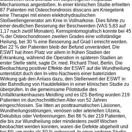
Mechanismus angestoßen. In einer klinischen Studie erhielten
87 Patienten mit Osteochondroisis disscans am Kniegelenk
eine Therapei mit einem elektrohydraulischen
Stoßwellengenerator am Knie in Vollnarkose. Dies führte zu
einer deutlichen Besserung der Beschwerden (VAS 5,83 auf
1,17 nach zwölf Monaten). Kernspintomografisch konnte bei 45
% der Osteochondrosen zweiten Grades eine vollständige
Heilung, bei 30 % eine Besserung auf Grad I erreicht werden.
Bei 22 % der Patienten bleib der Befund unverändert. Die
ESWT hat ihren Platz vor allem in frühen Stadien der
Erkrankung, während die Operation in späteren Stadien an
erster Stelle steht, sagte Dr. med. Richard Thiel, Berlin. Die
Beobachtung positiver Effekte der ESWT auf die Wundheilung
unterstützt duch den In-vitro-Nachweis einer bateriziden
Wirkung gab den Anlass dazu, den Stellenwert der ESWT in
der Bahndlung von Hautdefekten in einer klinischen Studie zu
überprüfen. In die gemeinsame Pilotstudie des
Unfallkrankenhauses Meidling und es IZS Berling wurden 219
Patienten im durchschnittlichen Alter von 52 Jahren
eingeschlossen. Sie litten an posttraumatischen Läsionen,
Wundheilungsstörungen, venösen oder arteriellen Ulzera,
Dekubitus oder Verbrennungen. Bei 86 % der 219 Patienten,
die bis zur Wundheilung oder mindestens zwölf Wochen
beobachtet werden konnten, waren die Defekte abgeheilt und
bei 6% um mehr als 50 % gebessert. In einer anderen Studie