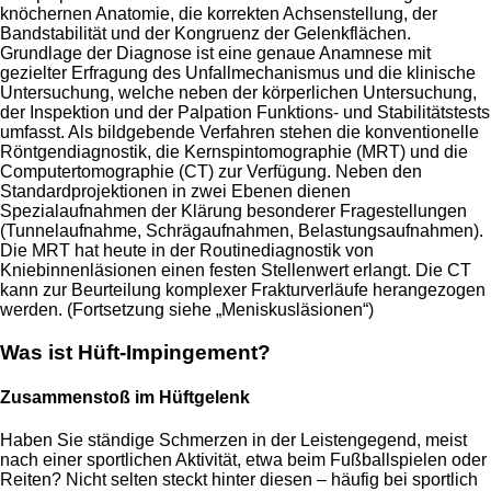
knöchernen Anatomie, die korrekten Achsenstellung, der
Bandstabilität und der Kongruenz der Gelenkflächen.
Grundlage der Diagnose ist eine genaue Anamnese mit
gezielter Erfragung des Unfallmechanismus und die klinische
Untersuchung, welche neben der körperlichen Untersuchung,
der Inspektion und der Palpation Funktions- und Stabilitätstests
umfasst. Als bildgebende Verfahren stehen die konventionelle
Röntgendiagnostik, die Kernspintomographie (MRT) und die
Computertomographie (CT) zur Verfügung. Neben den
Standardprojektionen in zwei Ebenen dienen
Spezialaufnahmen der Klärung besonderer Fragestellungen
(Tunnelaufnahme, Schrägaufnahmen, Belastungsaufnahmen).
Die MRT hat heute in der Routinediagnostik von
Kniebinnenläsionen einen festen Stellenwert erlangt. Die CT
kann zur Beurteilung komplexer Frakturverläufe herangezogen
werden. (Fortsetzung siehe „Meniskusläsionen“)
Was ist Hüft-Impingement?
Zusammenstoß im Hüftgelenk
Haben Sie ständige Schmerzen in der Leistengegend, meist
nach einer sportlichen Aktivität, etwa beim Fußballspielen oder
Reiten? Nicht selten steckt hinter diesen – häufig bei sportlich