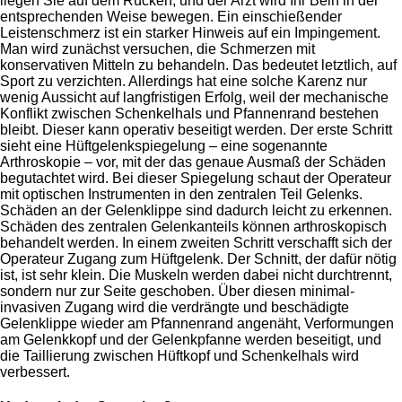
liegen Sie auf dem Rücken, und der Arzt wird Ihr Bein in der
entsprechenden Weise bewegen. Ein einschießender
Leistenschmerz ist ein starker Hinweis auf ein Impingement.
Man wird zunächst versuchen, die Schmerzen mit
konservativen Mitteln zu behandeln. Das bedeutet letztlich, auf
Sport zu verzichten. Allerdings hat eine solche Karenz nur
wenig Aussicht auf langfristigen Erfolg, weil der mechanische
Konflikt zwischen Schenkelhals und Pfannenrand bestehen
bleibt. Dieser kann operativ beseitigt werden. Der erste Schritt
sieht eine Hüftgelenkspiegelung – eine sogenannte
Arthroskopie – vor, mit der das genaue Ausmaß der Schäden
begutachtet wird. Bei dieser Spiegelung schaut der Operateur
mit optischen Instrumenten in den zentralen Teil Gelenks.
Schäden an der Gelenklippe sind dadurch leicht zu erkennen.
Schäden des zentralen Gelenkanteils können arthroskopisch
behandelt werden. In einem zweiten Schritt verschafft sich der
Operateur Zugang zum Hüftgelenk. Der Schnitt, der dafür nötig
ist, ist sehr klein. Die Muskeln werden dabei nicht durchtrennt,
sondern nur zur Seite geschoben. Über diesen minimal-
invasiven Zugang wird die verdrängte und beschädigte
Gelenklippe wieder am Pfannenrand angenäht, Verformungen
am Gelenkkopf und der Gelenkpfanne werden beseitigt, und
die Taillierung zwischen Hüftkopf und Schenkelhals wird
verbessert.