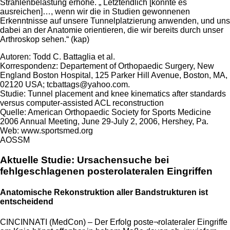
Strahlenbelastung erhöhe. „ Letztendlich [könnte es
ausreichen]…, wenn wir die in Studien gewonnenen
Erkenntnisse auf unsere Tunnelplatzierung anwenden, und uns
dabei an der Anatomie orientieren, die wir bereits durch unser
Arthroskop sehen.“ (kap)
Autoren: Todd C. Battaglia et al.
Korrespondenz: Departement of Orthopaedic Surgery, New
England Boston Hospital, 125 Parker Hill Avenue, Boston, MA,
02120 USA; tcbattags@yahoo.com.
Studie: Tunnel placement and knee kinematics after standards
versus computer-assisted ACL reconstruction
Quelle: American Orthopaedic Society for Sports Medicine
2006 Annual Meeting, June 29-July 2, 2006, Hershey, Pa.
Web: www.sportsmed.org
AOSSM
Aktuelle Studie: Ursachensuche bei
fehlgeschlagenen posterolateralen Eingriffen
Anatomische Rekonstruktion aller Bandstrukturen ist
entscheidend
CINCINNATI (MedCon) – Der Erfolg poste¬rolateraler Eingriffe