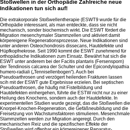
Stoßwellen in der Orthopädie Zahlreiche neue
Indikationen tun sich auf!
Die extrakorporale Stoßwellentherapie (ESWT9 wurde für die
Orthopädie interessant, als man entdeckte, dass sie nicht
mechanisch, sonder biochemisch wirkt. Die ESWT fördert die
Migration mesenchymaler Stammzellen und aktiviert damit
körpereigene Regenerationsprozesse. Neue Indikationen sind
unter anderen Osteochondrosis dissecans, Hautdefekte und
Hüpfkopfnekrose. Seit 1990 kommt die ESWT zunehmend für
orthopädische Indikationen zum Einsatz. Bewährt hat sich die
ESWT unter anderem bei der Facitis plantaris (Fersensporn)
der Tendinosis calcarea der Schulter und der Epicondylopathia
humero-radiali („Tennisellenbogen“). Auch bei
Pseudoarthrosen und verzögert heilenden Frakturen lassen
scih mit der ESWT gute Ergebnisse erzielen. Bei septischen
Pseudoarthrosen, die häufig mit Fistelbildung und
Hautdefekten einhergehen, führte die ESTW nicht nur zu einer
Heilung des Knochens, sondern auch der Hautdefekte. In
experimentellen Studien wurde gezeigt, das die Stoßwellen die
Knorpel-Knochen-Regeneration, die Gefäßneubildung und die
Freisetzung von Wachstumsfaktoren stimulieren. Mesenchmale
Stammzellen werden zur Migration angeregt. Durch den
mechanischen Reiz und die spezifischen Effekte der
Stoßwellen wird offenbar ein körpereigener Reparatur-