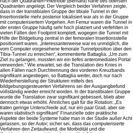
nach der Quadranten¬methode (Bernard) nahe des obersten
Quadranten angelegt. Der Vergleich beider Verfahren zeigte,
dass in der transtibialen Gruppe der tibiale Tunnel in der
InsertionsteIle mehr posterior lokalisiert war als in der Gruppe
mit computerisiertem Vorgehen. Am Femur waren die Tunnel in
der ersten Gruppe häufig sehr hoch platziert und verfehlten in
vielen Fällen den Footprint komplett, wogegen die Tunnel mit
Hilfe der Bildgebung zentral in der femoralen Insertionsstelle
positioniert waren. „Interessanterweise war es unmöglich, die
vom Computer vorgesehene femorale Tunnelposition über den
Tibia-Tunnel zu erreichen“, kommentierte Battaglia. „Um zum
Ziel zu gelangen, mussten wir ein tiefes anteromediales Portal
verwenden.“ Wie erwartet, sei die Translation des Knies in
allen Fällen nach Durchtrennung des vorderen Kreuzbands
signifikant angestiegen, so Battaglia weiter, doch nur nach
Wiederherstellung der Strukturen mittels des
bildgebungsgesteuerten Verfahrens sei der Ausgangbefund
vollständig wieder erreicht worden. In der transtibialen Gruppe
wurde die Translation zwar signifikant gebessert, blieb aber
dennoch etwas erhöht. Ähnliches galt für die Rotation: „Es
traten geringe Unterschiede auf, nur ein paar Grad, aber sie
waren statistisch signifikant“ Finanzielle oder praktische
Aspekte der beide Systeme habe man in der Studie außer Acht
gelassen, so der Autor; sicher sei, dass das computerisierte
Verfahren den Zeitaufwand, die Morbidität und die