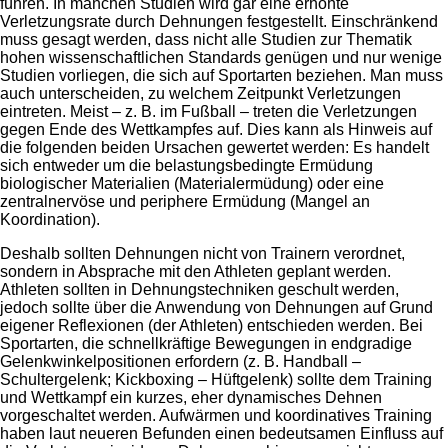
führen. In manchen Studien wird gar eine erhöhte
Verletzungsrate durch Dehnungen festgestellt. Einschränkend
muss gesagt werden, dass nicht alle Studien zur Thematik
hohen wissenschaftlichen Standards genügen und nur wenige
Studien vorliegen, die sich auf Sportarten beziehen. Man muss
auch unterscheiden, zu welchem Zeitpunkt Verletzungen
eintreten. Meist – z. B. im Fußball – treten die Verletzungen
gegen Ende des Wettkampfes auf. Dies kann als Hinweis auf
die folgenden beiden Ursachen gewertet werden: Es handelt
sich entweder um die belastungsbedingte Ermüdung
biologischer Materialien (Materialermüdung) oder eine
zentralnervöse und periphere Ermüdung (Mangel an
Koordination).
Deshalb sollten Dehnungen nicht von Trainern verordnet,
sondern in Absprache mit den Athleten geplant werden.
Athleten sollten in Dehnungstechniken geschult werden,
jedoch sollte über die Anwendung von Dehnungen auf Grund
eigener Reflexionen (der Athleten) entschieden werden. Bei
Sportarten, die schnellkräftige Bewegungen in endgradige
Gelenkwinkelpositionen erfordern (z. B. Handball –
Schultergelenk; Kickboxing – Hüftgelenk) sollte dem Training
und Wettkampf ein kurzes, eher dynamisches Dehnen
vorgeschaltet werden. Aufwärmen und koordinatives Training
haben laut neueren Befunden einen bedeutsamen Einfluss auf